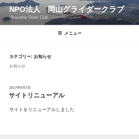
コ
NPO法人 岡山グライダークラブ
ン
Okayama Glider Club
テ
ン
ツ
メニュー
へ
ス
キ
カテゴリー: お知らせ
ッ
お知らせ
プ
投
2017年8月7日
稿
サイトリニューアル
日:
サイトをリニューアルしました